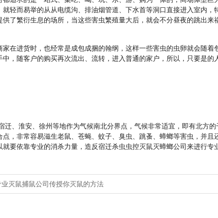
，就轻而易举的从从电缆沟、排油烟管道、下水首等洞口直接进入室内，
提供了繁衍生息的场所，当这些害虫繁殖量大后，就会不分昼夜的跳出来
。
在进货时，也经常是成包成捆的翰纲，这样一些害虫的虫卵就会随着包
手中，随客户的购买再次流出、流转，进入普通的家户，所以，只要是的
、淮安、徐州等地作为气候南北分界点，气候非常适宜，即有北方的干
合点，非常容易滋生老鼠、苍蝇、蚊子、臭虫、跳蚤、蟑螂等害虫，并且
以就要依靠专业的消杀力量，造反宿迁杀虫虫控灭鼠灭蟑螂公司来进行专
专业灭鼠捕鼠公司传授你灭鼠的方法