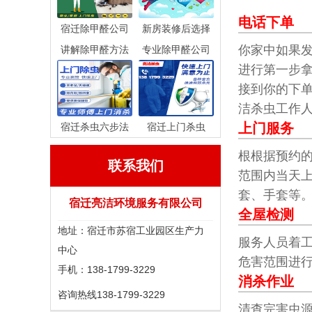
电话下单
宿迁除甲醛公司
新房装修后选择
你家中如果
讲解除甲醛方法
专业除甲醛公司
进行第一步拿
接到你的下
洁杀虫工作
上门服务
宿迁杀虫六步法
宿迁上门杀虫
根根据预约
联系我们
范围内当天
套、手套等
宿迁亮洁环境服务有限公司
全屋检测
地址：宿迁市苏宿工业园区生产力
服务人员着
中心
危害范围进
手机：138-1799-3229
消杀作业
咨询热线
138-1799-3229
清查完害虫