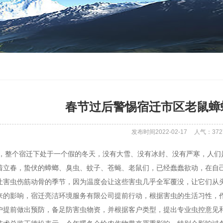
春节过后警惕宿迁市区老鼠蟑
发布时间2022-02-17
人气：
372
个宿迁下处于一个假的冬天，没有大雪、没有冰封、没有严寒，人们是
着立春，蛰伏的蟑螂、臭虫、蚊子、苍蝇、老鼠们，已经蠢蠢欲动，在自
让害虫伤筋动骨的季节，因为温度会让这些害虫几乎全军覆没，让它们从
来的影响，宿迁亮洁环境服务有限公司提前行动，根据害虫的生活习性，
户提前做出预防，备足防害虫物资，并根据客户类型，提出专业虫控意见