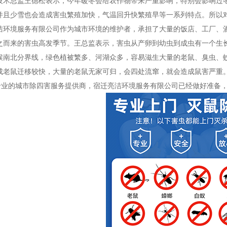
总监王德松表示，今年暖冬会给农作物带来严重影响，特别会影响过冬
并且少雪也会造成害虫繁殖加快，气温回升快繁殖早等一系列特点。所以
境服务有限公司作为城市环境的维护者，承担了大量的饭店、工厂、酒
之而来的害虫高发季节。王总监表示，害虫从产卵到幼虫到成虫有一个生
候南北分界线，绿色植被繁多、河湖众多，容易滋生大量的老鼠、臭虫、
成老鼠迁移较快，大量的老鼠无家可归，会四处流窜，就会造成鼠害严重
的城市除四害服务提供商，宿迁亮洁环境服务有限公司已经做好准备，