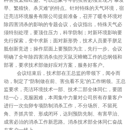
种害虫繁殖旺盛。可以想象今年的虫害必须呈现为“暴发
早、繁殖快、杀灭难”的特点。针对特殊的天气环境，宿
迁亮洁环境服务有限公司提前准备，召开了暖冬环境对
除四害消杀的影响的专题会议，会议指出，特殊天气必
须特别处理，要顶住压力，科学防制；对新环境影响要
先行探索，变中求新；面对新形势，技术人员要手胼足
胝创新竞进；操作层面上要预防为主，先行一步。会议
明确了全年除四害消杀虫控灭鼠灭蟑螂工作的总纲领和
部署，要求技术部做好应对方案，服务好客户。
会议结束后，技术部在王总监的带领下，闻令而
动，制定了“防制做在前、害虫看不见”的工作纲领。王总
监要求，亮洁环境技术一部、技术二部全体同仁，要团
结一心，克服困难，本周集中力量对公司所有存量客户
进行一次虫卵专项防制消杀工作，不分场所、不留死
角、齐抓共管、形成闭环，达到预防先制、有害早治、
成害必治的消杀工作新思路。消杀技术部全体同仁奋战